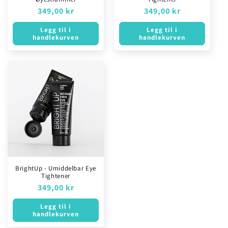
:
Ordinær
349,00 kr
Ordinær
349,00 kr
pris
pris
Legg til i
Legg til i
handlekurven
handlekurven
BrightUp - Umiddelbar Eye
Tightener
Ordinær
349,00 kr
pris
Legg til i
handlekurven