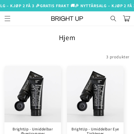
videre
ALG – KJØP 2 FÅ 3 🎉
GRATIS FRAKT 🚚
🎉 NYTTÅRSALG – KJØP 2 FÅ
til
innhold
Varukor
P
Hjem
r
o
Filtrer og sorter
3 produkter
d
u
k
t
s
e
r
i
e
BrightUp - Umiddelbar
BrightUp - Umiddelbar Eye
Øyestrammer
Tightener